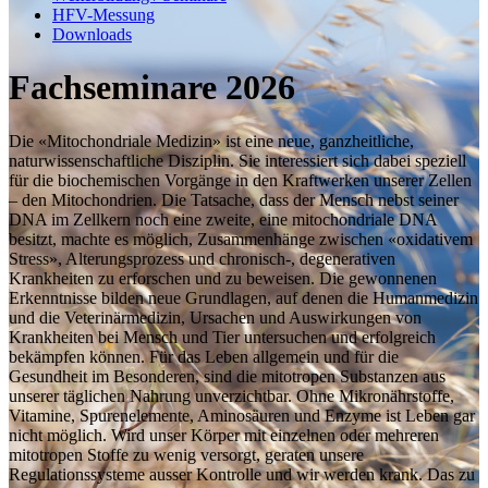
HFV-Messung
Downloads
Fachseminare 2026
Die «Mitochondriale Medizin» ist eine neue, ganzheitliche,
naturwissenschaftliche Disziplin. Sie interessiert sich dabei speziell
für die biochemischen Vorgänge in den Kraftwerken unserer Zellen
– den Mitochondrien. Die Tatsache, dass der Mensch nebst seiner
DNA im Zellkern noch eine zweite, eine mitochondriale DNA
besitzt, machte es möglich, Zusammenhänge zwischen «oxidativem
Stress», Alterungsprozess und chronisch-, degenerativen
Krankheiten zu erforschen und zu beweisen. Die gewonnenen
Erkenntnisse bilden neue Grundlagen, auf denen die Humanmedizin
und die Veterinärmedizin, Ursachen und Auswirkungen von
Krankheiten bei Mensch und Tier untersuchen und erfolgreich
bekämpfen können. Für das Leben allgemein und für die
Gesundheit im Besonderen, sind die mitotropen Substanzen aus
unserer täglichen Nahrung unverzichtbar. Ohne Mikronährstoffe,
Vitamine, Spurenelemente, Aminosäuren und Enzyme ist Leben gar
nicht möglich. Wird unser Körper mit einzelnen oder mehreren
mitotropen Stoffe zu wenig versorgt, geraten unsere
Regulationssysteme ausser Kontrolle und wir werden krank. Das zu